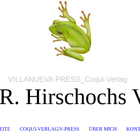
VILLANUEVA PRESS_Coqui-Verlag
 R. Hirschochs 
EITE
COQUI-VERLAG|V-PRESS
ÜBER MICH
KONT