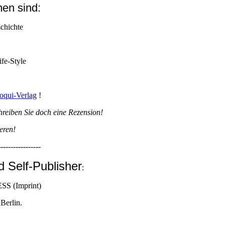
en sind:
schichte
ife-Style
oqui-Verlag
!
hreiben Sie doch eine Rezension!
eren!
-----------------
d Self-Publisher
:
S (Imprint)
Berlin.