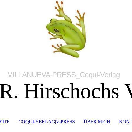
VILLANUEVA PRESS_Coqui-Verlag
 R. Hirschochs 
EITE
COQUI-VERLAG|V-PRESS
ÜBER MICH
KONT