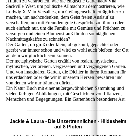
Affären zu verarbeiten, wie die englische Gartenlady Vita
Sackville-West, um politische Allmacht zu demnostrieren, wie
Ludwig XIV in Versailles, um Gefangenschaft erträglicher zu
machen, um nachzudenken, dem Geist freien Auslauf zu
verschaffen, um mit Freunden gute Gespräche zu führen oder
auch einfach nur, um die Familie mit Gemüse und Früchten zu
versorgen und einen Blumenstrauß für den sonntäglichen
Nachmittagskaffee zu schneiden?
Der Garten, ob groß oder klein, ob gekauft, gepachtet oder
geerbt war immer schon und wird es wohl auch bleiben: der Ort,
an dem wir glücklich sein können.
Der metaphysische Garten erzählt von realen, mystischen,
mythischen, verlorenen, vergessenen und vergangenen Gärten.
Und von imaginären Gärten, die Dichter in ihren Romanen für
uns erdachten oder die wir in unserem Herzen bewahren und
von denen wir nur träumen dürfen.
Ein Natur-Buch mit einer außergewöhnlichen Sammlung und
vielen farbigen Abbildungen, mit Geschichten von Pflanzen,
Menschen und Begegnungen. Ein Gartenbuch besonderer Art.
------------------------------------------------------
Jackie & Laura - Die Unzertrennlichen - Hildesheim
auf 8 Pfoten