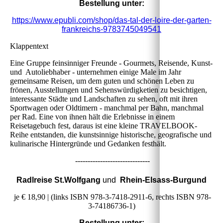
Bestellung unter:
https://www.epubli.com/shop/das-tal-der-loire-der-garten-
frankreichs-9783745049541
Klappentext
Eine Gruppe feinsinniger Freunde - Gourmets, Reisende, Kunst-
und Autoliebhaber - unternehmen einige Male im Jahr
gemeinsame Reisen, um dem guten und schönen Leben zu
frönen, Ausstellungen und Sehenswürdigketien zu besichtigen,
interessante Städte und Landschaften zu sehen, oft mit ihren
Sportwagen oder Oldtimern - manchmal per Bahn, manchmal
per Rad. Eine von ihnen hält die Erlebnisse in einem
Reisetagebuch fest, daraus ist eine kleine TRAVELBOOK-
Reihe entstanden, die kunstsinnige historische, geografische und
kulinarische Hintergründe und Gedanken festhält.
------------------------------
Radlreise St.Wolfgang
und
Rhein-Elsass-Burgund
je € 18,90 | (links ISBN 978-3-7418-2911-6, rechts ISBN 978-
3-74186736-1)
Bestellung unter: