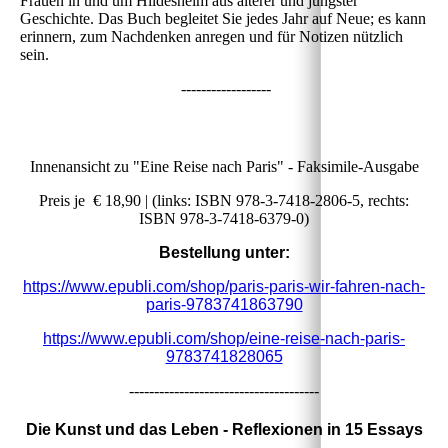
Frauen in und um Hildesheim aus älterer und jüngster
Geschichte. Das Buch begleitet Sie jedes Jahr auf Neue; es kann
erinnern, zum Nachdenken anregen und für Notizen nützlich
sein.
------------------
Innenansicht zu "Eine Reise nach Paris" - Faksimile-Ausgabe
Preis je € 18,90 | (links: ISBN 978-3-7418-2806-5, rechts:
ISBN 978-3-7418-6379-0)
Bestellung unter:
https://www.epubli.com/shop/paris-paris-wir-fahren-nach-
paris-9783741863790
https://www.epubli.com/shop/eine-reise-nach-paris-
9783741828065
--------------------------------------
Die Kunst und das Leben
- Reflexionen in 15 Essays