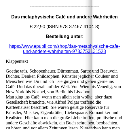
------------------------------------------------
Das metaphysische Café und andere Wahrheiten
€ 22,90 (ISBN 978-37467-4104-8)
Bestellung unter:
https://www.epubli.com/shop/das-metaphysische-cafe-
und-andere-wahrheiten-9783753131528
Klappentext
Goethe tat's, Schopenhauer, Dürrenmatt, Sartre und Beauvoir.
Dichter, Denker, Philosophen, Künstler jeglicher Couleur und
Menschen wie Du und ich - sie gingen und gehen gerne ins
Café. Und das überall auf der Welt. Von Wien bis Venedig, von
New York bis Neapel, von Berlin bis Lissabon.
Man ging ins Café, wenn man allein sein wollte, aber dazu
Gesellschaft brauchte, wie Alfred Polgar treffend die
Kaffeehäuser beschrieb. Sie waren geistige Reservate für
Künstler, Musiker, Eigenbrötler, Liebespaare, Romantiker und
Realisten. Hier kann man die große Liebe treffen, politische und
andere Geschäfte abwickeln, ein Buch schreiben, beobachten,
zu hören und vor allem Zeitungen lesen. Nirgendwo kann man