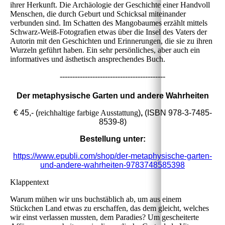
ihrer Herkunft. Die Archäologie der Geschichte einer Handvoll
Menschen, die durch Geburt und Schicksal miteinander
verbunden sind. Im Schatten des Mangobaumes erzählt mittels
Schwarz-Weiß-Fotografien etwas über die Insel des Vaters der
Autorin mit den Geschichten und Erinnerungen, die sie zu ihren
Wurzeln geführt haben. Ein sehr persönliches, aber auch ein
informatives und ästhetisch ansprechendes Buch.
------------------------------------------
Der metaphysische Garten und andere Wahrheiten
€ 45,- (
reichhaltige farbige Ausstattung
)
,
(
ISBN
978-3-7485-
8539-8)
Bestellung unter:
https://www.epubli.com/shop/der-metaphysische-garten-
und-andere-wahrheiten-9783748585398
Klappentext
Warum mühen wir uns buchstäblich ab, um aus einem
Stückchen Land etwas zu erschaffen, das dem gleicht, welches
wir einst verlassen mussten, dem Paradies? Um gescheiterte