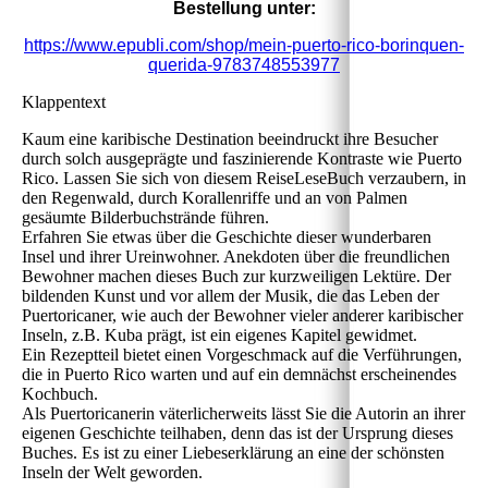
Bestellung unter:
https://www.epubli.com/shop/mein-puerto-rico-borinquen-
querida-9783748553977
Klappentext
Kaum eine karibische Destination beeindruckt ihre Besucher
durch solch ausgeprägte und faszinierende Kontraste wie Puerto
Rico. Lassen Sie sich von diesem ReiseLeseBuch verzaubern, in
den Regenwald, durch Korallenriffe und an von Palmen
gesäumte Bilderbuchstrände führen.
Erfahren Sie etwas über die Geschichte dieser wunderbaren
Insel und ihrer Ureinwohner. Anekdoten über die freundlichen
Bewohner machen dieses Buch zur kurzweiligen Lektüre. Der
bildenden Kunst und vor allem der Musik, die das Leben der
Puertoricaner, wie auch der Bewohner vieler anderer karibischer
Inseln, z.B. Kuba prägt, ist ein eigenes Kapitel gewidmet.
Ein Rezeptteil bietet einen Vorgeschmack auf die Verführungen,
die in Puerto Rico warten und auf ein demnächst erscheinendes
Kochbuch.
Als Puertoricanerin väterlicherweits lässt Sie die Autorin an ihrer
eigenen Geschichte teilhaben, denn das ist der Ursprung dieses
Buches. Es ist zu einer Liebeserklärung an eine der schönsten
Inseln der Welt geworden.