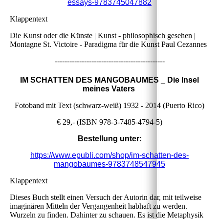
essays-9783745047882
Klappentext
Die Kunst oder die Künste | Kunst - philosophisch gesehen |
Montagne St. Victoire - Paradigma für die Kunst Paul Cezannes
---------------------------------------------
I
M SCHATTEN DES MANGOBAUMES
_ Die Insel
meines Vaters
Fotoband mit Text (schwarz-weiß) 1932 - 2014 (Puerto Rico)
€ 29,- (ISBN 978-3-7485-4794-5)
Bestellung unter:
https://www.epubli.com/shop/im-schatten-des-
mangobaumes-9783748547945
Klappentext
Dieses Buch stellt einen Versuch der Autorin dar, mit teilweise
imaginären Mitteln der Vergangenheit habhaft zu werden.
Wurzeln zu finden. Dahinter zu schauen. Es ist die Metaphysik