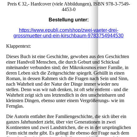
Preis € 32,- Hardcover (viele Abbildungen), ISBN 978-3-7549-
4453-0
Bestellung unter:
https://www.epubli.com/shop/zwei-vaeter-drei-
grossmuetter-und-ein-kirschbaum-9783754944530
Klappentext:
Dieses Buch ist eine Geschichte, gewoben aus den Geschichten
einer Handvoll Menschen, die durch Geburt und Schicksal
miteinander verbunden sind; der Mikrokosmos einer Familie, in
deren Leben sich die Zeitgeschichte spiegelt. Gehüllt in einen
Roman, in dessen Rahmen sich die Fragen nach Sein und Sinn,
nach Wahrheit und der Natur der Dinge immer wieder neu
stellen. Denn was wir nah denken, ist oft sehr entfernt - und die
Wahrheit zeigt sich uns letztendlich in den unscheinbaren und
kleinsten Dingen, ebenso unter einem Vergrößerungs- wie im
Fernglas.
Die Autorin entfaltet ihre Familiengeschichte, die sich über ein
ganzes Jahrhundert zieht, über vier Generationen in zwei
Kontinenten und zwei Landstrichen, die es in der ursprünglichen
Form nicht mehr gibt. Es gelingt ihr ebenso der Frage nach dem