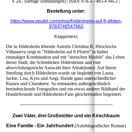
€ 24,- (farbige Abbildungen) | ISBN 978-3-7485-4766-2 |
Bestellung unter:
https://www.epubli.com/shop/hildesheim-auf-8-pfoten-
9783748547662
Klappentext:
Die in Hildesheim lebende Autorin Christina R. Hirschochs
Villanueva zeigt in "Hildesheim auf 8 Pfoten" in bisher
einmaliger Kombination und mit "tierischen Models" das Leben
dieser Stadt, die Schönheiten Hildesheims und eine
abwechslungsreiche Auswahl ihrer Attraktionen. Auf ihrem
Streifzug durch Hildesheim wurde sie begleitet von Laura,
Jackie, Lisa, Kyra und Angi, Hunde ganz unterschiedlicher
Rassen und Charaktere. So entstanden außergewöhnlich
beeindruckende Fotografien und ein etwas anderer Bildband der
Hundefreunde und Hildesheim-Fans gleichermaßen begeistert.
---------------------------------------------------------------
Zwei Väter, drei Großmütter und ein Kirschbaum
Eine Familie - Ein Jahrhundert
(
Autobiografischer Roman)