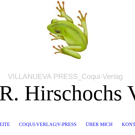
VILLANUEVA PRESS_Coqui-Verlag
 R. Hirschochs 
EITE
COQUI-VERLAG|V-PRESS
ÜBER MICH
KONT