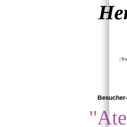
He
| Kun
Besucher
"Ate