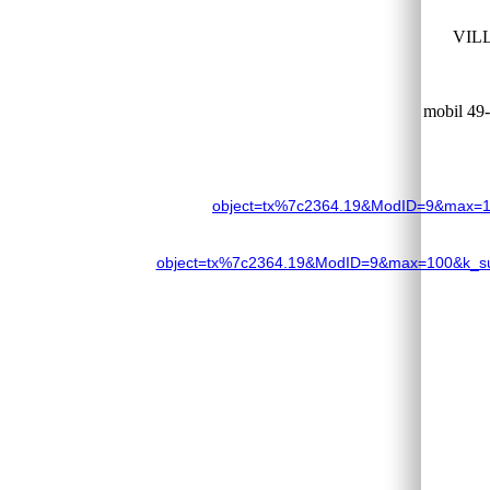
VIL
mobil 49
object=tx%7c2364.19&ModID=9&max=10
object=tx%7c2364.19&ModID=9&max=100&k_sub=