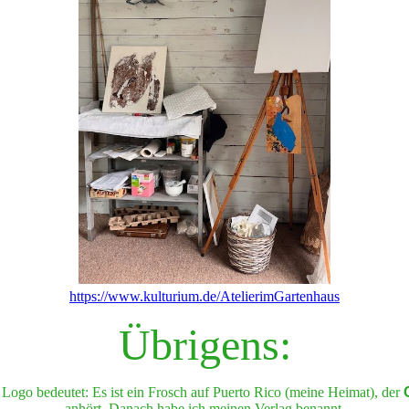
https://www.kulturium.de/AtelierimGartenhaus
Übrigens:
 Logo bedeutet: Es ist ein Frosch auf Puerto Rico (meine Heimat), der
anhört. Danach habe ich meinen Verlag benannt.