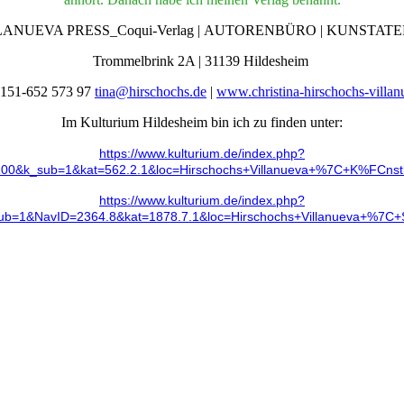
LANUEVA PRESS_Coqui-Verlag | AUTORENBÜRO | KUNSTATE
Trommelbrink 2A | 31139 Hildesheim
-151-652 573 97
tina@hirschochs.de
|
www.christina-hirschochs-villa
Im Kulturium Hildesheim bin ich zu finden unter:
https://www.kulturium.de
/index.php?
0&k_sub=1&kat=562.2.1&loc=Hirschochs+Villanueva+%7C+K%FCnstl
https://www.kulturium.de/index.php?
1&NavID=2364.8&kat=1878.7.1&loc=Hirschochs+Villanueva+%7C+Sch