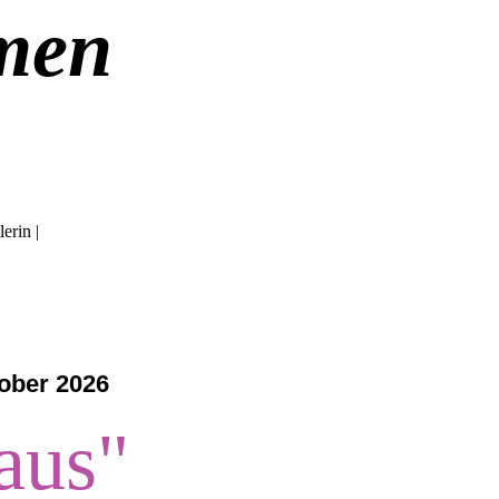
men
erin |
tober 2026
aus
"