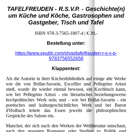
TAFELFREUDEN - R.S.V.P. - Geschichte(n)
um Küche und Köche, Gastrosophen und
Gastgeber, Tisch und Tafel
ISBN 978-3-7565-1807-4 | € 39,-
Bestellung unter:
https://www.epubli.com/shop/tafelfreuden-r-s-v-p-
9783756552658
Klappentext:
Als die Autorin in ihrer Küchenbibliothek auf einige alte Werke
wie die von Brillat-Savarin, Escoffier und Pellegrino Artusi
stieß, wurde ihr wieder einmal bewusst, ein Kochbuch kann,
wie bei Pellegrino Artusi - ein literarisches beziehungsweise
hochpolitisches Werk sein; und - wie bei Brillat-Savarin - ein
poetisches und kulturgeschichtliches Werk und bei Baron
d'Holbach leitete das Essen jeweils die philosophischen
Gespräche des Salons ein.
Mancher, der sich nach den Werken der Weltliteratur umschaut,
nach den neuesten Romanen oder Studien zu Politik und