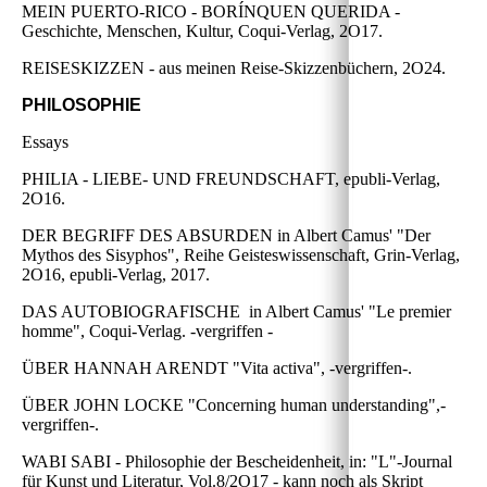
MEIN PUERTO-RICO - BORÍNQUEN QUERIDA -
Geschichte, Menschen, Kultur, Coqui-Verlag, 2O17.
REISESKIZZEN - aus meinen Reise-Skizzenbüchern, 2O24.
PHILOSOPHIE
Essays
PHILIA - LIEBE- UND FREUNDSCHAFT, epubli-Verlag,
2O16.
DER BEGRIFF DES ABSURDEN in Albert Camus' "Der
Mythos des Sisyphos", Reihe Geisteswissenschaft, Grin-Verlag,
2O16, epubli-Verlag, 2017.
DAS AUTOBIOGRAFISCHE in Albert Camus' "Le premier
homme", Coqui-Verlag. -vergriffen -
ÜBER HANNAH ARENDT "Vita activa", -vergriffen-.
ÜBER JOHN LOCKE "Concerning human understanding",-
vergriffen-.
WABI SABI - Philosophie der Bescheidenheit, in: "L"-Journal
für Kunst und Literatur, Vol.8/2O17 - kann noch als Skript