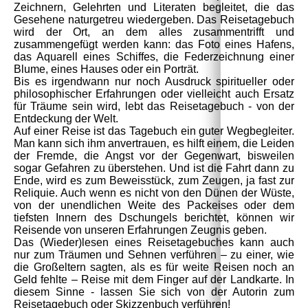
Zeichnern, Gelehrten und Literaten begleitet, die das
Gesehene naturgetreu wiedergeben. Das Reisetagebuch
wird der Ort, an dem alles zusammentrifft und
zusammengefügt werden kann: das Foto eines Hafens,
das Aquarell eines Schiffes, die Federzeichnung einer
Blume, eines Hauses oder ein Porträt.
Bis es irgendwann nur noch Ausdruck spiritueller oder
philosophischer Erfahrungen oder vielleicht auch Ersatz
für Träume sein wird, lebt das Reisetagebuch - von der
Entdeckung der Welt.
Auf einer Reise ist das Tagebuch ein guter Wegbegleiter.
Man kann sich ihm anvertrauen, es hilft einem, die Leiden
der Fremde, die Angst vor der Gegenwart, bisweilen
sogar Gefahren zu überstehen. Und ist die Fahrt dann zu
Ende, wird es zum Beweisstück, zum Zeugen, ja fast zur
Reliquie. Auch wenn es nicht von den Dünen der Wüste,
von der unendlichen Weite des Packeises oder dem
tiefsten Innern des Dschungels berichtet, können wir
Reisende von unseren Erfahrungen Zeugnis geben.
Das (Wieder)lesen eines Reisetagebuches kann auch
nur zum Träumen und Sehnen verführen – zu einer, wie
die Großeltern sagten, als es für weite Reisen noch an
Geld fehlte – Reise mit dem Finger auf der Landkarte. In
diesem Sinne - lassen Sie sich von der Autorin zum
Reisetagebuch oder Skizzenbuch verführen!