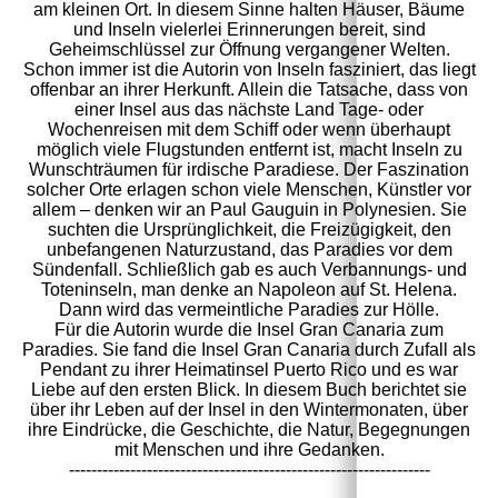
am kleinen Ort. In diesem Sinne halten Häuser, Bäume
und Inseln vielerlei Erinnerungen bereit, sind
Geheimschlüssel zur Öffnung vergangener Welten.
Schon immer ist die Autorin von Inseln fasziniert, das liegt
offenbar an ihrer Herkunft. Allein die Tatsache, dass von
einer Insel aus das nächste Land Tage- oder
Wochenreisen mit dem Schiff oder wenn überhaupt
möglich viele Flugstunden entfernt ist, macht Inseln zu
Wunschträumen für irdische Paradiese. Der Faszination
solcher Orte erlagen schon viele Menschen, Künstler vor
allem – denken wir an Paul Gauguin in Polynesien. Sie
suchten die Ursprünglichkeit, die Freizügigkeit, den
unbefangenen Naturzustand, das Paradies vor dem
Sündenfall. Schließlich gab es auch Verbannungs- und
Toteninseln, man denke an Napoleon auf St. Helena.
Dann wird das vermeintliche Paradies zur Hölle.
Für die Autorin wurde die Insel Gran Canaria zum
Paradies. Sie fand die Insel Gran Canaria durch Zufall als
Pendant zu ihrer Heimatinsel Puerto Rico und es war
Liebe auf den ersten Blick. In diesem Buch berichtet sie
über ihr Leben auf der Insel in den Wintermonaten, über
ihre Eindrücke, die Geschichte, die Natur, Begegnungen
mit Menschen und ihre Gedanken.
-----------------------------------------------------------------