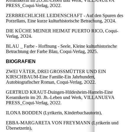
Keramikerin im 2O.Jh.-Leben und Werk, VILLANUEVA
PRESS_Coqui-Verlag, 2O22.
ZERBRECHLICHE LEIDENSCHAFT - Auf den Spuren des
Porzellans, Eine kurze kulturhistorische Betrachung, 2O24.
DIE KÜCHE MEINER HEIMAT PUERTO RICO, Coqui-
Verlag, 2O24.
BLAU _ Farbe - Hoffnung - Seele, Kleine kulturhistorische
Betrachtung der Farbe Blau, Coqui-Verlag, 2025.
BIOGRAFIEN
ZWEI VÄTER, DREI GROSSMÜTTER UND EIN
KIRSCHBAUM-Eine Familie-Ein Jahrhundert,
Autobiografischer Roman, Coqui-Verlag, 2O22.
GERTRUD KRAUT-Duingen-Hildesheim-Hameln-Eine
Keramikerin im 20. Jh.-Leben und Werk, VILLANUEVA
PRESS_Coqui-Verlag, 2O22.
ILONA BODDEN (Lyrikerin, Kinderbuchautorin),
EBBA-MARGARETA VON FREYMANN (Lyrikerin und
Übersetzerin),